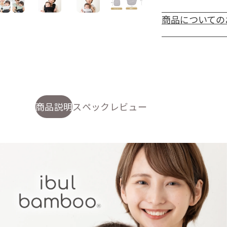
お届け目安日
2026/
バ
商品についての
※11時間04分以内に
※メール便対象品・離
ー
※入力された情報に不
※年末年始にかけて配
の
います。
数
量
商品説明
スペック
レビュー
を
減
ら
す