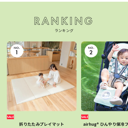
RANKING
ランキング
NO.
NO.
1
2
SALE
SALE
折りたたみプレイマット
airhug® ひんやり保