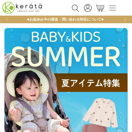
カ
コンテ
グ
ンツに
ー
イ
進む
ト
ン
■お盆休み中の発送・問い合わせ対応について■
新規