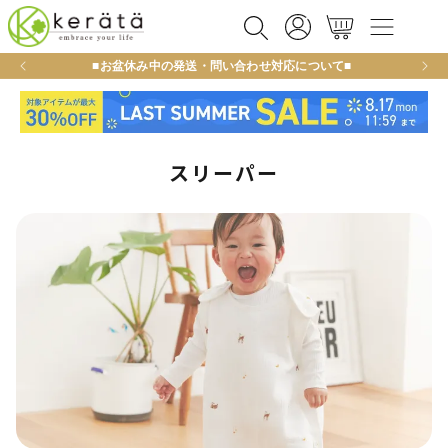
カ
コンテ
グ
ンツに
ー
イ
進む
ト
ン
■お盆休み中の発送・問い合わせ対応について■
新規
スリーパー