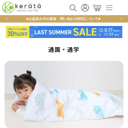
カ
コンテ
グ
ンツに
ー
イ
進む
ト
ン
■お盆休み中の発送・問い合わせ対応について■
新規
通園・通学